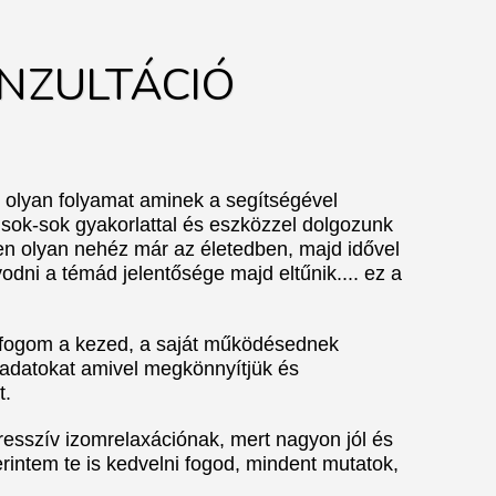
NZULTÁCIÓ
 olyan folyamat aminek a segítségével
sok-sok gyakorlattal és eszközzel dolgozunk
yen olyan nehéz már az életedben, majd idővel
odni a témád jelentősége majd eltűnik.... ez a
 fogom a kezed, a saját működésednek
ladatokat amivel megkönnyítjük és
t.
resszív izomrelaxációnak, mert nagyon jól és
intem te is kedvelni fogod, mindent mutatok,