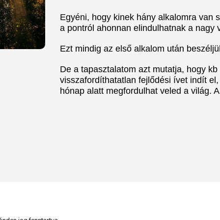
Egyéni, hogy kinek hány alkalomra van s
a pontról ahonnan elindulhatnak a nagy 
Ezt mindig az első alkalom után beszélj
De a tapasztalatom azt mutatja, hogy k
visszafordíthatatlan fejlődési ívet indít 
hónap alatt megfordulhat veled a világ. 
KEZDŐLAP
RÓLAM
K