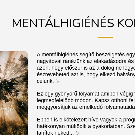
MENTÁLHIGIÉNÉS KO
A mentálhigiénés segítő beszélgetés egy
nagyítóval ránézünk az elakadásodra és 
azon, hogy először is az a dolog ne leg
észreveheted azt is, hogy elkezd halvány
célunk. ✨
Ez egy gyönyörű folyamat amiben végig
legmegfelelőbb módon. Kapsz otthoni fe
meggyorsítjuk az emelkedő folyamataida
Ebben is elkötelezett híve vagyok a prog
hatékonyan működik a gyakorlatban. Szer
tanítok neked... ✨