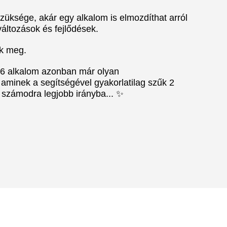
züksége, akár egy alkalom is elmozdíthat arról
változások és fejlődések.
ük meg.
b 6 alkalom azonban már
olyan
el, aminek a segítségével gyakorlatilag szűk 2
A számodra legjobb irányba... ✨
MÓDSZEREIM, AMIK NEKED IS SEGÍTHETNEK
APCSOLAT
ÁRAK, VISSZAJELZÉSEK