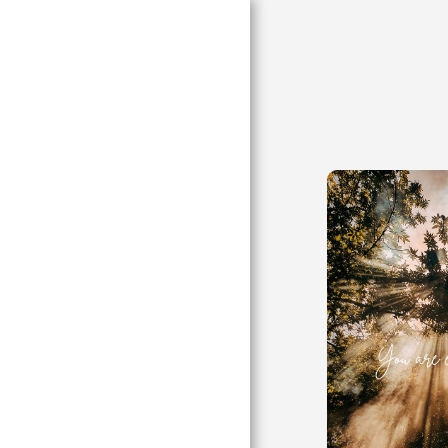
KEZDŐLAP
MÓDSZEREIM, AMIK
NEKED IS
SEGÍTHETNEK
RÓLAM
KAPCSOLAT
ÁRAK,
VISSZAJELZÉSEK