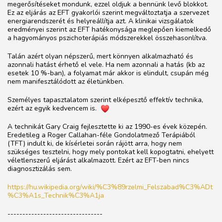
megerősítéseket mondunk, ezzel oldjuk a bennünk levő blokkot.
Ez az eljárás az EFT gyakorlói szerint megváltoztatja a szervezet
energiarendszerét és helyreállítja azt. A klinikai vizsgálatok
eredményei szerint az EFT hatékonysága meglepően kiemelkedő
a hagyományos pszichoterápiás módszerekkel összehasonlítva.
Talán azért olyan népszerű, mert könnyen alkalmazható és
azonnali hatást érhető el vele. Ha nem azonnali a hatás (kb az
esetek 10 %-ban), a folyamat már akkor is elindult, csupán még
nem manifesztálódott az életünkben.
Személyes tapasztalatom szerint elképesztő effektív technika,
ezért az egyik kedvencem is.
A technikát Gary Craig fejlesztette ki az 1990-es évek közepén.
Eredetileg a Roger Callahan-féle Gondolatmező Terápiából
(TFT) indult ki, de kísérletei során rájött arra, hogy nem
szükséges tesztelni, hogy mely pontokat kell kopogtatni, ehelyett
véletlenszerű eljárást alkalmazott. Ezért az EFT-ben nincs
diagnosztizálás sem.
https://hu.wikipedia.org/wiki/%C3%89rzelmi_Felszabad%C3%ADt
%C3%A1s_Technik%C3%A1ja
--------------------------------